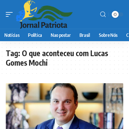
Notícias
Política
Nao postar
Brasil
Sobre Nós
C
Tag:
O que aconteceu com Lucas
Gomes Mochi