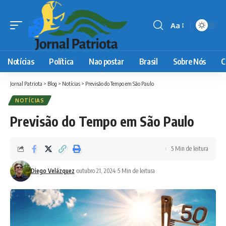
Aa
Font
Resizer
Notícias
Política
Nao postar
Brasil
Sobre Nós
C
Jornal Patriota
>
Blog
>
Notícias
>
Previsão do Tempo em São Paulo
NOTÍCIAS
Previsão do Tempo em São Paulo
5 Min de leitura
Diego Velázquez
outubro 21, 2024
5 Min de leitura