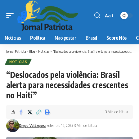
Aa
Font
Resizer
Notícias
Política
Nao postar
Brasil
Sobre Nós
C
Jornal Patriota
>
Blog
>
Notícias
>
“Deslocados pela violência: Brasil alerta para necessidades crescentes no Haiti”
NOTÍCIAS
“Deslocados pela violência: Brasil
alerta para necessidades crescentes
no Haiti”
3 Min de leitura
Diego Velázquez
setembro 16, 2025
3 Min de leitura