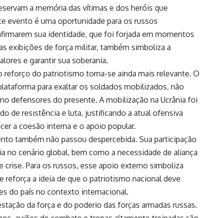
reservam a memória das vítimas e dos heróis que
ste evento é uma oportunidade para os russos
afirmarem sua identidade, que foi forjada em momentos
as exibições de força militar, também simboliza a
lores e garantir sua soberania.
 reforço do patriotismo torna-se ainda mais relevante. O
 plataforma para exaltar os soldados mobilizados, não
o defensores do presente. A mobilização na Ucrânia foi
de resistência e luta, justificando a atual ofensiva
cer a coesão interna e o apoio popular.
vento também não passou despercebida. Sua participação
sia no cenário global, bem como a necessidade de aliança
crise. Para os russos, esse apoio externo simboliza
reforça a ideia de que o patriotismo nacional deve
es do país no contexto internacional.
estação da força e do poderio das forças armadas russas.
nos, aviões de combate e tropas altamente treinadas são