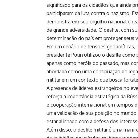
significado para os cidadãos que ainda p
participaram da luta contra o nazismo. E
demonstrarem seu orgulho nacional e re
de grande adversidade. O desfile, com su
determinação do país em proteger seus va
Em um cenário de tensões geopolíticas, o
presidente Putin utilizou o desfile como
apenas como heróis do passado, mas com
abordada como uma continuação do legado 
militar em um contexto que busca fortale
A presença de líderes estrangeiros no e
reforça a importância estratégica da Rús
e cooperação internacional em tempos de 
uma validação de sua posição no mundo e 
estar alinhado com a defesa dos interess
Além disso, o desfile militar é uma manif
As exibições de veículos militares moder