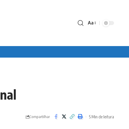
Aa
Font
Resizer
onal
5 Min de leitura
Compartilhar