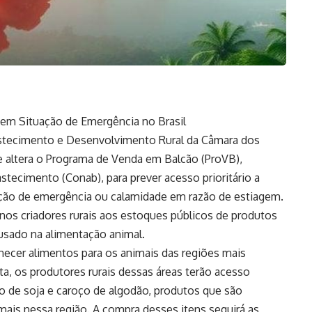
 em Situação de Emergência no Brasil
astecimento e Desenvolvimento Rural da Câmara dos
 altera o Programa de Venda em Balcão (ProVB),
tecimento (Conab), para prever acesso prioritário a
ação de emergência ou calamidade em razão de estiagem.
enos criadores rurais aos estoques públicos de produtos
 usado na alimentação animal.
necer alimentos para os animais das regiões mais
ta, os produtores rurais dessas áreas terão acesso
elo de soja e caroço de algodão, produtos que são
mais nessa região. A compra desses itens seguirá as