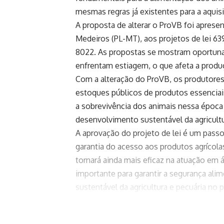
mesmas regras já existentes para a aquis
A proposta de alterar o ProVB foi aprese
Medeiros (PL-MT), aos projetos de lei 6
8022. As propostas se mostram oportun
enfrentam estiagem, o que afeta a produç
Com a alteração do ProVB, os produtores 
estoques públicos de produtos essenciais
a sobrevivência dos animais nessa época
desenvolvimento sustentável da agricultu
A aprovação do projeto de lei é um pass
garantia do acesso aos produtos agrícola
tornará ainda mais eficaz na atuação em 
importante para garantir a segurança ali
sustentável da agricultura e pecuária no p