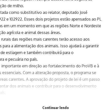
ição de milho.
ntada como substitutivo ao relator, deputado José
3922 e 102922. Esses dois projetos estão apensados ao PL
as em um momento em que as regiões Norte e Nordeste
ão agrícola e animal dessas áreas.
rurais das regiões mais carentes terão acesso aos
 para a alimentação dos animais. Isso ajudará a garantir
 de estiagem e também contribuirá para o
ra e pecuária no país.
o importante em direção ao fortalecimento do ProVB e à
s essenciais. Com a alteração proposta, o programa se
áreas carentes. A aprovação do projeto de lei é um passo
mentar dos animais e contribuir para o desenvolvimento
aís.
Continuar lendo