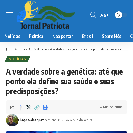
Aa
Font
Resizer
Notícias
Política
Nao postar
Brasil
Sobre Nós
C
Jornal Patriota
>
Blog
>
Notícias
>
A verdade sobre a genética: até que ponto ela define sua saúde e suas predisposições?
NOTÍCIAS
A verdade sobre a genética: até que
ponto ela define sua saúde e suas
predisposições?
4 Min de leitura
Diego Velázquez
outubro 30, 2024
4 Min de leitura