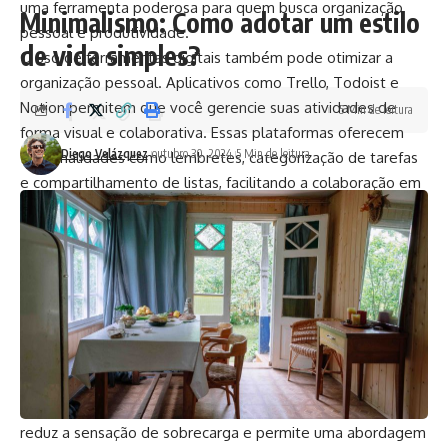
uma ferramenta poderosa para quem busca organização
Minimalismo: Como adotar um estilo
pessoal e produtividade.
de vida simples?
O uso de ferramentas digitais também pode otimizar a
organização pessoal. Aplicativos como Trello, Todoist e
Notion permitem que você gerencie suas atividades de
5 Min de leitura
forma visual e colaborativa. Essas plataformas oferecem
Diego Velázquez
outubro 30, 2024
5 Min de leitura
funcionalidades como lembretes, categorização de tarefas
e compartilhamento de listas, facilitando a colaboração em
equipe. Ao integrar tecnologia no seu dia a dia, você pode
aumentar sua eficiência e manter o foco nas tarefas
prioritárias.
A técnica de planejamento semanal é outra estratégia
valiosa. Reservar um tempo no início da semana para definir
metas e organizar suas atividades ajuda a criar um
panorama claro do que precisa ser realizado. Ao fazer isso,
você pode identificar períodos mais produtivos e ajustar sua
agenda conforme necessário. Esse tipo de planejamento
reduz a sensação de sobrecarga e permite uma abordagem