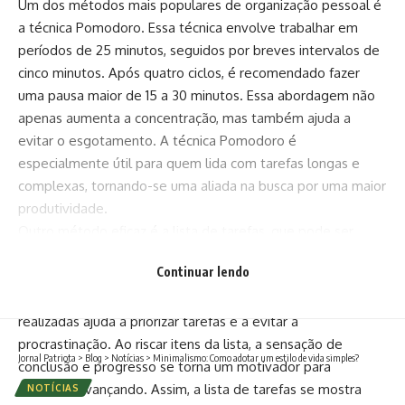
Um dos métodos mais populares de organização pessoal é
a técnica Pomodoro. Essa técnica envolve trabalhar em
períodos de 25 minutos, seguidos por breves intervalos de
cinco minutos. Após quatro ciclos, é recomendado fazer
uma pausa maior de 15 a 30 minutos. Essa abordagem não
apenas aumenta a concentração, mas também ajuda a
evitar o esgotamento. A técnica Pomodoro é
especialmente útil para quem lida com tarefas longas e
complexas, tornando-se uma aliada na busca por uma maior
produtividade.
Outro método eficaz é a lista de tarefas, que pode ser
utilizada de diferentes formas. Você pode optar por listas
Continuar lendo
diárias, semanais ou até mensais, dependendo de suas
necessidades. Manter um registro das atividades a serem
realizadas ajuda a priorizar tarefas e a evitar a
procrastinação. Ao riscar itens da lista, a sensação de
Jornal Patriota
>
Blog
>
Notícias
>
Minimalismo: Como adotar um estilo de vida simples?
conclusão e progresso se torna um motivador para
continuar avançando. Assim, a lista de tarefas se mostra
NOTÍCIAS